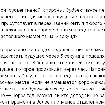
гой, субъективной, стороны. Субъективное п
дущего — интуитивное ощущение плотности
 присутствует в переживании бытия любого 
, насколько предопределённым представляет
настоящего момента на 5 секунд?
но практически предопределено, ничего изм
едсказать будущее через 5 секунд в подав
и очень легко. В большинстве житейских сит
дущее, которое произойдёт через час. Напри
ром на работу, несложно предсказать, в как
бочем месте, если не вмешается форс-мажор
тавить, где будем через сутки, сложнее — ч
но — через год. Может ли кто доподлинно р
мент времени в более или менее отдалённом