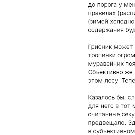
до порога у ме
правилах (расп
(зимой холодно
содержания бу
Грибник может
тропинки огром
муравейник поя
Объективно же 
этом лесу. Теп
Казалось бы, с
для него в тот 
считанные секу
предвещало. Зд
в субъективном