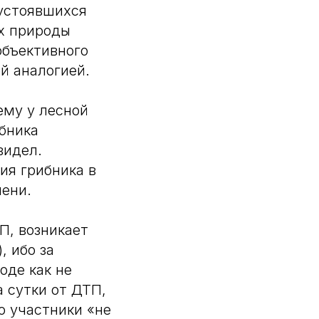
 устоявшихся
ах природы
объективного
й аналогией.
ему у лесной
ибника
видел.
ия грибника в
мени.
П, возникает
, ибо за
оде как не
а сутки от ДТП,
о участники «не