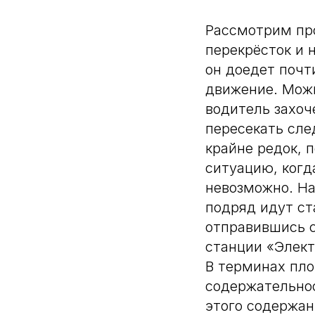
Рассмотрим пр
перекрёсток и 
он доедет почт
движение. Можн
водитель захоче
пересекать сле
крайне редок, 
ситуацию, когд
невозможно. На
подряд идут с
отправившись с
станции «Элект
В терминах пло
содержательнос
этого содержан