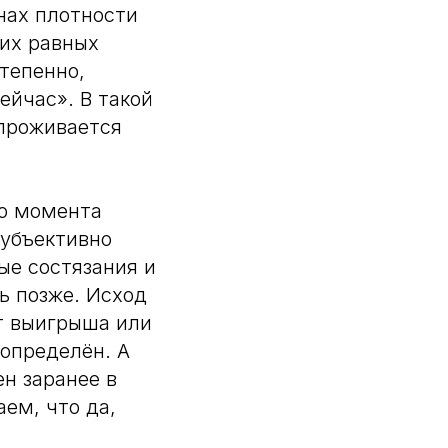
инах плотности
их равных
тепенно,
ейчас». В такой
 проживается
го момента
субъективно
ые состязания и
ь позже. Исход
от выигрыша или
 определён. А
ен заранее в
ем, что да,