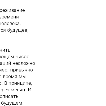
ереживание
 времени —
человека.
ся будущее,
енить
ляющем числе
уаций несложно
мер, привычно
ое время мы
. В принципе,
ерез месяц. И
асписать
 будущем,