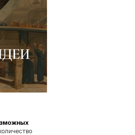
озможных
количество