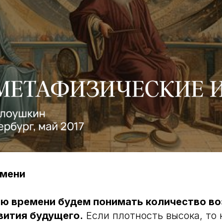
емени
ью времени будем понимать количество в
вития будущего.
Если плотность высока, то 