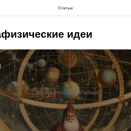
Статьи
афизические идеи