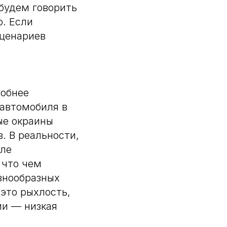
будем говорить
. Если
сценариев
добнее
 автомобиля в
ые окраины
. В реальности,
сле
 что чем
знообразных
это рыхлость,
ии — низкая