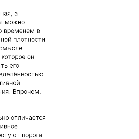
ная, а
ия можно
о временем в
вной плотности
 смысле
 которое он
ть его
ределённостью
тивной
ния. Впрочем,
ьно отличается
тивное
оту от порога