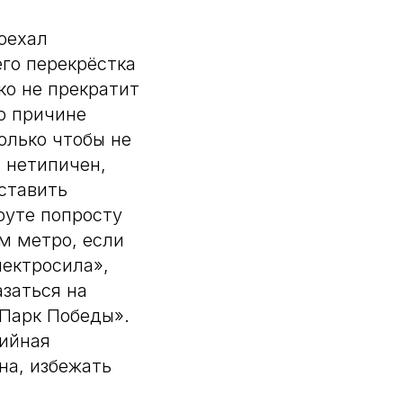
оехал
го перекрёстка
ко не прекратит
о причине
только чтобы не
 нетипичен,
дставить
руте попросту
м метро, если
ектросила»,
азаться на
«Парк Победы».
тийная
на, избежать