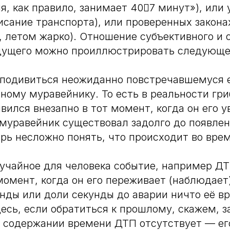
ня, как правило, занимает 407 минут»), или
исание транспорта), или проверенных закон
, летом жарко). Отношение субъективного и 
дущего можно проиллюстрировать следующе
 подивиться неожиданно повстречавшемуся 
ному муравейнику. То есть в реальности гр
вился внезапно в тот момент, когда он его у
муравейник существовал задолго до появлен
ерь несложно понять, что происходит во вре
лучайное для человека событие, например ДТ
момент, когда он его переживает (наблюдает)
нды или доли секунды до аварии ничто её вр
есь, если обратиться к прошлому, скажем, з
 содержании времени ДТП отсутствует — ег