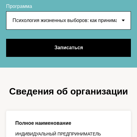
Программа
Записаться
Сведения об организации
Полное наименование
ИНДИВИДУАЛЬНЫЙ ПРЕДПРИНИМАТЕЛЬ