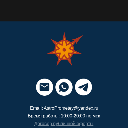
Еmail:
AstroPrometey@yandex.ru
Время работы: 10:00-20:00 по мск
Договор публичной оферты