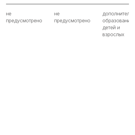
не
не
дополнитель
предусмотрено
предусмотрено
образование
детей и
взрослых