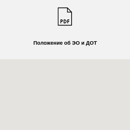
Положение об ЭО и ДОТ