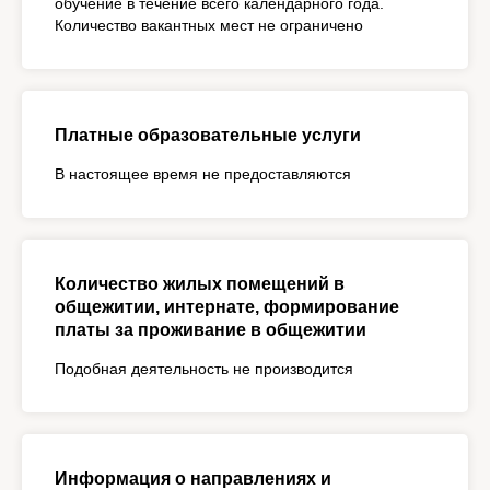
обучение в течение всего календарного года.
Количество вакантных мест не ограничено
Платные образовательные услуги
В настоящее время не предоставляются
Количество жилых помещений в
общежитии, интернате, формирование
платы за проживание в общежитии
Подобная деятельность не производится
Информация о направлениях и