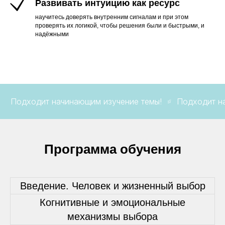
Развивать интуицию как ресурс
научитесь доверять внутренним сигналам и при этом
проверять их логикой, чтобы решения были и быстрыми, и
надёжными
ходит начинающим изучение темы!
Подходит начинаю
Программа обучения
Введение. Человек и жизненный выбор
Когнитивные и эмоциональные
механизмы выбора