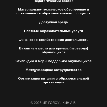
Педагогический состав
Материально-техническое обеспечение и
оснащенность образовательного процесса
Доступная среда
Платные образовательные услуги
Финансово-хозяйственная деятельность
Вакантные места для приема (перевода)
обучающихся
Стипендии и меры поддержки обучающихся
Международное сотрудничество
Организация питания в образовательной
организации
© 2025 ИП ГОЛОУШКИН А.В.