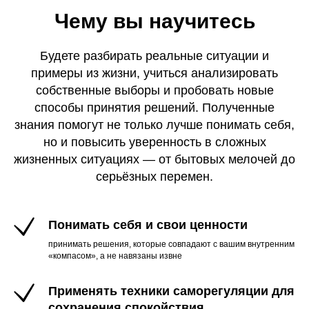
Чему вы научитесь
Будете разбирать реальные ситуации и
примеры из жизни, учиться анализировать
собственные выборы и пробовать новые
способы принятия решений. Полученные
знания помогут не только лучше понимать себя,
но и повысить уверенность в сложных
жизненных ситуациях — от бытовых мелочей до
серьёзных перемен.
Понимать себя и свои ценности
принимать решения, которые совпадают с вашим внутренним
«компасом», а не навязаны извне
Применять техники саморегуляции для
сохранения спокойствия