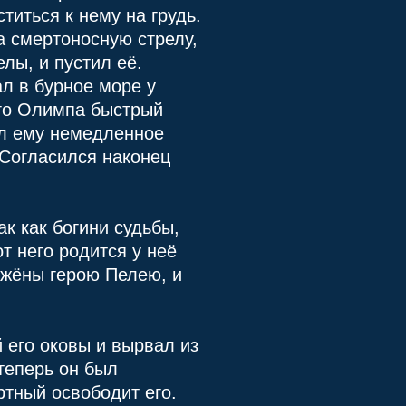
титься к нему на грудь.
а смертоносную стрелу,
лы, и пустил её.
ал в бурное море у
ого Олимпа быстрый
ал ему немедленное
 Согласился наконец
к как богини судьбы,
т него родится у неё
 жёны герою Пелею, и
 его оковы и вырвал из
 теперь он был
ртный освободит его.