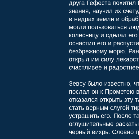
друга Гефеста похитил
знания, научил их счёт
в недрах земли и обраб
могли пользоваться люд
колесницу и сделал его
оснастил его и распуст
безбрежному морю. Ран
открыл им силу лекарств
счастливее и радостнее
Зевсу было известно, чт
послал он к Прометею в
отказался открыть эту 
стать верным слугой ти
устрашить его. После т
оглушительные раскаты
чёрный вихрь. Словно г