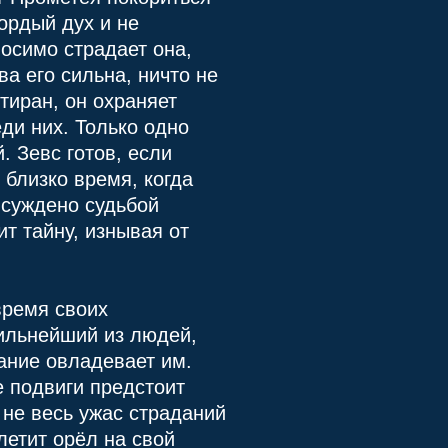
ордый дух и не
носимо страдает она,
а его сильна, ничто не
 тиран, он охраняет
ди них. Только одно
. Зевс готов, если
 близко время, когда
 суждено судьбой
т тайну, изнывая от
время своих
сильнейший из людей,
дание овладевает им.
е подвиги предстоит
 не весь ужас страданий
етит орёл на свой