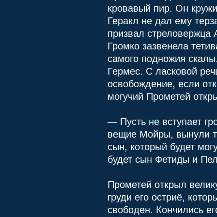
кровавый пир. Он кружи
Геракл не дал ему терз
призвал стреловержца А
Громко зазвенела тетив
самого подножия скалы
Гермес. С ласковой ре
освобождение, если отк
могучий Прометей откры
— Пусть не вступает гр
вещие Мойры, вынули та
сын, который будет мог
будет сын Фетиды и Пе
Прометей открыл велику
груди его остриё, котор
свободен. Кончились ег