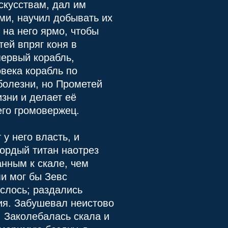
скусствам, дал им
ами, научил добывать их
 на него ярмо, чтобы
ей впряг коня в
первый корабль,
овека корабль по
болезни, но Прометей
изни и делает её
его громовержец.
у него власть, и
Гордый титан наотрез
анным к скале, чем
ми мог бы Зевс
яслось; раздались
ия. Забушевал неистово
. Заколебалась скала и