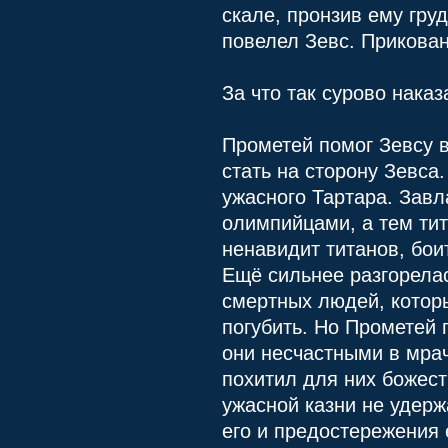
скале, пронзив ему гру
повелел Зевс. Прикован 
За что так сурово нака
Прометей помог Зевсу 
стать на сторону Зевса.
ужасного Тартара. Завл
олимпийцами, а тем тит
ненавидит титанов, бои
Ещё сильнее разгорелас
смертных людей, которы
погубить. Но Прометей
они несчастными в мрач
похитил для них божеств
ужасной казни не удерж
его и предостережения 