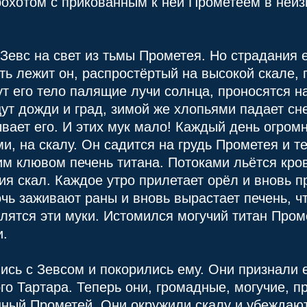
рохотом с прикованным к ней Прометеем в неиз
Зевс на свет из тьмы Прометея. Но страдания е
ть лежит он, распростёртый на высокой скале, 
т его тело палящие лучи солнца, проносятся на
т дожди и град, зимой же хлопьями падает сне
ает его. И этих мук мало! Каждый день огромн
, на скалу. Он садится на грудь Прометея и т
им клювом печень титана. Потоками льётся кро
ия скал. Каждое утро прилетает орёл и вновь 
очь заживают раны и вновь вырастает печень, 
длятся эти муки. Истомился могучий титан Пром
и.
сь с Зевсом и покорились ему. Они признали е
го Тартара. Теперь они, громадные, могучие, п
анный Прометей. Они окружили скалу и убеждаю