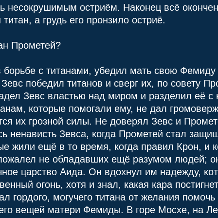
дь несокрушимым остриём. Наконец всё окончено
титан, а грудь его пронзило остриё.
зан Прометей?
в борьбе с титанами, убедил мать свою Фемиду
 Зевс победил титанов и сверг их, по совету Пр
адел Зевс властью над миром и разделил её с
анам, которые помогали ему, не дал громоверж
тся их грозной силы. Не доверял Зевс и Промет
ь ненависть Зевса, когда Прометей стал защи
е жили ещё в то время, когда правил Крон, и 
 пожалел не обладавших ещё разумом людей; он
ное царство Аида. Он вдохнул им надежду, кот
енный огонь, хотя и знал, какая кара постигнет
ал гордого, могучего титана от желания помоч
его вещей матери Фемиды. В горе Мосхе, на Ле