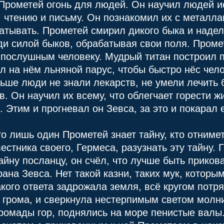
 Прометей огонь для людей. Он научил людей и
у, чтению и письму. Он познакомил их с металл
атывать. Прометей смирил дикого быка и надел
и силой быков, обрабатывая свои поля. Промет
 послушным человеку. Мудрый титан построил 
ил на нём льняной парус, чтобы быстро нёс чел
ьше люди не знали лекарств, не умели лечить 
. Он научил их всему, что облегчает горести ж
. Этим и прогневал он Зевса, за это и покарал 
о лишь один Прометей знает тайну, кто отнимет 
естника своего, Гермеса, разузнать эту тайну. 
тайну посланцу, он счёл, что лучше быть приков
рана Зевса. Нет такой казни, таких мук, которы
акого ответа задрожала земля, всё кругом потр
 грома, и сверкнула нестерпимым светом молн
ромады гор, поднялись на море пенистые валы