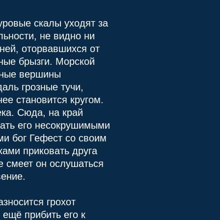
уровые скалы уходят за
ьности, не видно ни
ней, оторвавшихся от
ёные брызги. Морской
жные вершины
аль грозные тучи,
ее становится кругом.
ека. Сюда, на край
вать его несокрушимыми
ми бог Гефест со своим
ками приковать друга
не смеет он ослушаться
вение.
азносится грохот
 ещё прибить его к