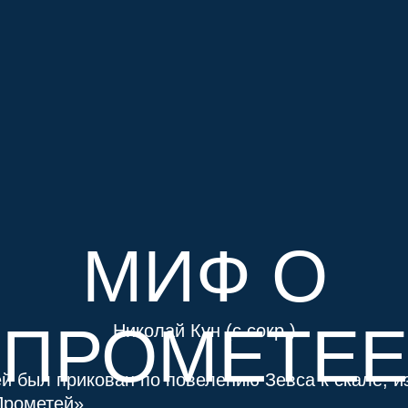
МИФ О
ПРОМЕТЕЕ
Николай Кун (с сокр.)
й был прикован по повелению Зевса к скале, и
Прометей».