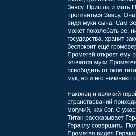
Зевсу. Пришла и мать П
противиться Зевсу. Она
видя муки сына. Сам Зе
может поколебать её, ни
государства, хранит за
беспокоит ещё громовер
Прометей откроет ему р
кончатся муки Прометея
освободить от оков тит
мук, но и его начинают 
Наконец и великий геро
странствований приходи
могучий, как бог. С уж
Титан рассказывает Гер
Гераклу совершить. Пол
Прометея видел Геракл