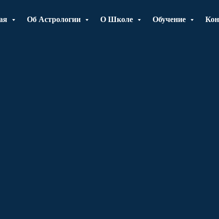
ная
Об Астрологии
О Школе
Обучение
Кон