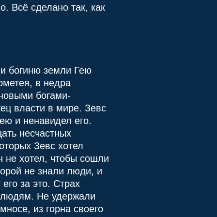
. Всё сделано так, как
 и богиню земли Гею
ометея, в недра
 новыми богами-
ец власти в мире. Зевс
ею и ненавидел его.
щать несчастных
которых Зевс хотел
 не хотел, чтобы сошли
орой не знали люди, и
 его за это. Страх
ь людям. Не удержали
мносе, из горна своего