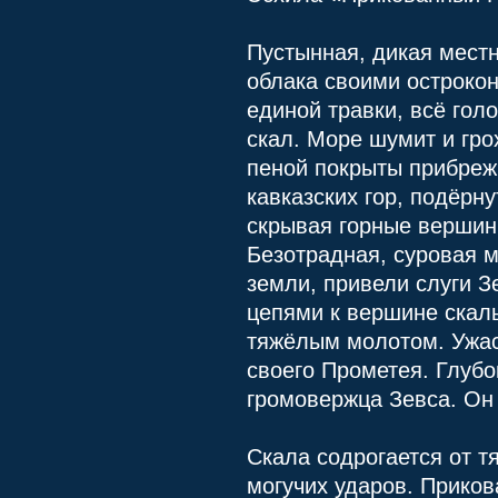
Пустынная, дикая местн
облака своими остроко
единой травки, всё гол
скал. Море шумит и гро
пеной покрыты прибреж
кавказских гор, подёрн
скрывая горные вершин
Безотрадная, суровая м
земли, привели слуги З
цепями к вершине скалы
тяжёлым молотом. Ужас
своего Прометея. Глубо
громовержца Зевса. Он 
Скала содрогается от т
могучих ударов. Приков