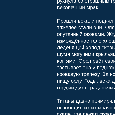
рухнула со страшным г
вековечный мрак.
Прошли века, и поднял 
тяжелее стали они. Опя
опутанный оковами. Жгу
измождённое тело хлещу
леденящий холод сковыв
шумя могучими крыльями
когтями. Орел рвёт сво
застывает она у поднож
кровавую трапезу. За н
пищу орлу. Годы, века 
гордый дух страданьям
Титаны давно примирили
освободил их из мрачно
скале, где лежал сков