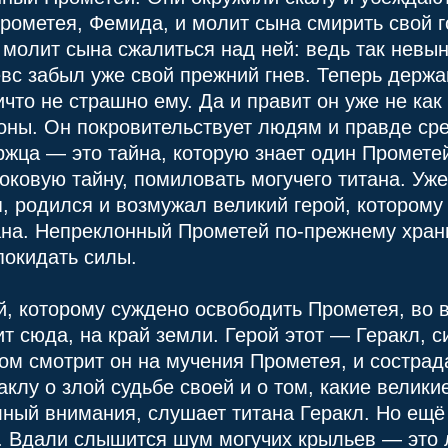
рометея, Фемида, и молит сына смирить свой г
 молит сына сжалиться над ней: ведь так невы
вс забыл уже свой прежний гнев. Теперь держав
что не страшно ему. Да и правит он уже не как
коны. Он покровительствует людям и правде сре
жца — это тайна, которую знает один Прометей
оковую тайну, помиловать могучего титана. Уже
, родился и возмужал великий герой, которому
ана. Непреклонный Прометей по-прежнему храни
покидать силы.
й, которому суждено освободить Прометея, во 
т сюда, на край земли. Герой этот — Геракл, 
асом смотрит он на мучения Прометея, и состра
аклу о злой судьбе своей и о том, какие велики
ный внимания, слушает титана Геракл. Но ещё
. Вдали слышится шум могучих крыльев — это л