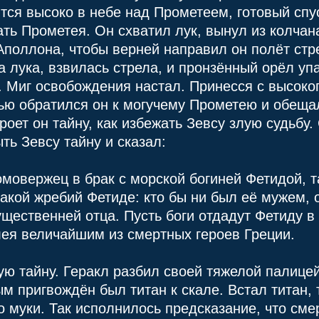
тся высоко в небе над Прометеем, готовый спус
ать Прометея. Он схватил лук, вынул из колчан
поллона, чтобы верней направил он полёт стре
а лука, взвилась стрела, и пронзённый орёл уп
. Миг освобождения настал. Принесся с высок
чью обратился он к могучему Прометею и обещ
роет он тайну, как избежать Зевсу злую судьбу.
ть Зевсу тайну и сказал:
омовержец в брак с морской богиней Фетидой, та
кой жребий Фетиде: кто бы ни был её мужем, о
ущественней отца. Пусть боги отдадут Фетиду в
лея величайшим из смертных героев Греции.
ю тайну. Геракл разбил своей тяжелой палицей
ым пригвождён был титан к скале. Встал титан,
о муки. Так исполнилось предсказание, что сме