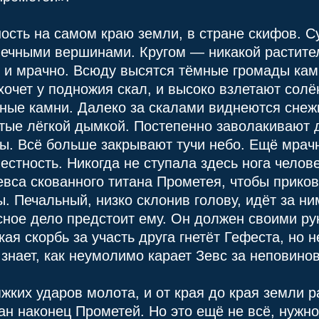
ость на самом краю земли, в стране скифов. С
нечными вершинами. Кругом — никакой растител
о и мрачно. Всюду высятся тёмные громады кам
хочет у подножия скал, и высоко взлетают сол
ные камни. Далеко за скалами виднеются сне
утые лёгкой дымкой. Постепенно заволакивают д
ы. Всё больше закрывают тучи небо. Ещё мрачн
естность. Никогда не ступала здесь нога челов
евса скованного титана Прометея, чтобы прико
. Печальный, низко склонив голову, идёт за ни
ное дело предстоит ему. Он должен своими ру
кая скорбь за участь друга гнетёт Гефеста, но 
знает, как неумолимо карает Зевс за неповино
яжких ударов молота, и от края до края земли р
ан наконец Прометей. Но это ещё не всё, нужно