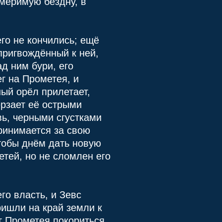
меримую бездну, в
го не кончились; ещё
пригвождённый к ней,
д ним бури, его
г на Прометея, и
ый орёл прилетает,
ерзает её острыми
вь, черными сгустками
принимается за свою
чтобы днём дать новую
етей, но не сломлен его
го власть, и Зевс
ришли на край земли к
т Прометея покориться