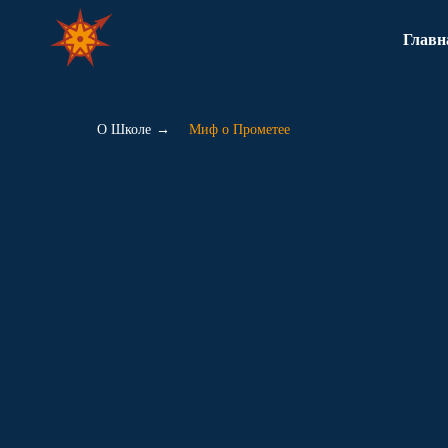
Глав
О Школе
→
Миф о Прометее